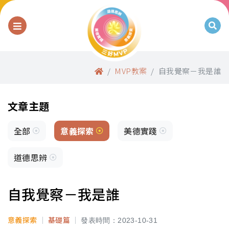
點選開啟選單
開啟
首頁
MVP教案
自我覺察－我是誰
文章主題
全部
意義探索
美德實踐
道德思辨
自我覺察－我是誰
意義探索
｜
基礎篇
｜
發表時間：2023-10-31