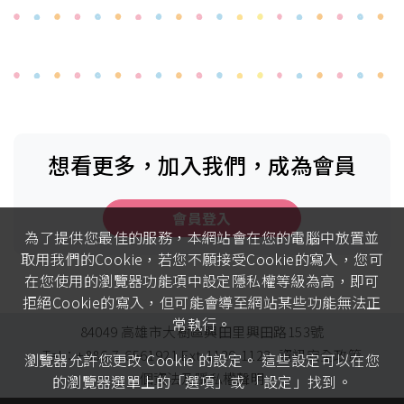
想看更多，加入我們，成為會員
會員登入
為了提供您最佳的服務，本網站會在您的電腦中放置並
取用我們的Cookie，若您不願接受Cookie的寫入，您可
在您使用的瀏覽器功能項中設定隱私權等級為高，即可
拒絕Cookie的寫入，但可能會導至網站某些功能無法正
常執行。
84049 高雄市大樹區興田里興田路153號
Tel：+886-7-6561921 Ext.1120-1123
資訊安全政策
瀏覽器允許您更改 Cookie 的設定。 這些設定可以在您
個資法及隱私權聲明
的瀏覽器選單上的「選項」或 「設定」找到。